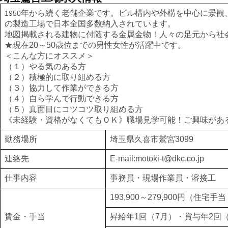
年から続く老舗企業です。ビル構内や外構を中心に景観
1950
の製造工場で日本全国多数納入されています。
地図掲載される建物に付随する金属金物！人々の足元から社
★現在20～50歳位までの男性女性が活躍中です。
＜こんな方にオススメ＞
（１）やる気のある方
（２）積極的に取り組める方
（３）協力して作業ができる方
（４）自ら学んで行動できる方
（５）真面目にコツコツ取り組める方
《未経験・資格がなくてもＯＫ》職場見学可能！ご興味があ
勤務場所
埼玉県久喜市鷲宮3099
連絡先
E-mail:motoki-t@dkc.co.jp
仕事内容
事務員・現場作業員・溶接工
193,900～279,900円（住
賃金・手当
昇給年1回（7月）・賞与年2回（