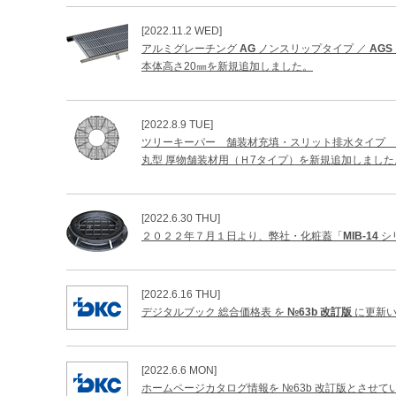
[2022.11.2 WED]
アルミグレーチング
AG
ノンスリップタイプ ／
AGS
本体高さ20㎜を新規追加しました。
[2022.8.9 TUE]
ツリーキーパー 舗装材充填・スリット排水タイプ
丸型 厚物舗装材用（Ｈ7タイプ）を新規追加しました
[2022.6.30 THU]
２０２２年７月１日より、弊社・化粧蓋「
MIB-14
シ
[2022.6.16 THU]
デジタルブック 総合価格表 を
№63b 改訂版
に更新い
[2022.6.6 MON]
ホームページカタログ情報を №63b 改訂版とさせて