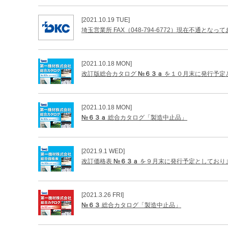
[2021.10.19 TUE]
埼玉営業所 FAX（048-794-6772）現在不通となっ
[2021.10.18 MON]
改訂版総合カタログ
№６３ａ
を１０月末に発行予定
[2021.10.18 MON]
№６３ａ
総合カタログ「製造中止品」
[2021.9.1 WED]
改訂価格表
№６３ａ
を９月末に発行予定としており
[2021.3.26 FRI]
№６３
総合カタログ「製造中止品」