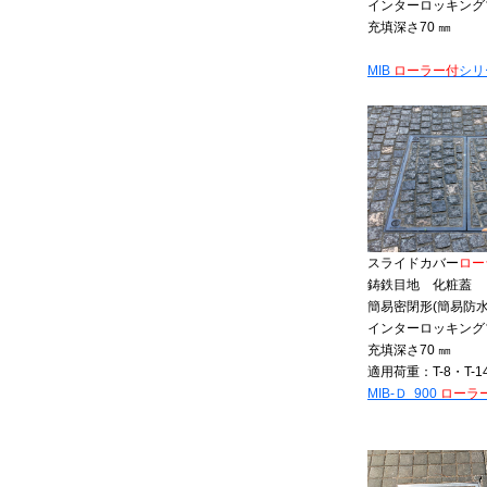
インターロッキング
充填深さ70 ㎜
MIB
ローラー付
シリ
スライドカバー
ロー
鋳鉄目地 化粧蓋
簡易密閉形(簡易防水
インターロッキング
充填深さ70 ㎜
適用荷重：T-8・T-1
MIB-Ｄ 900
ローラ