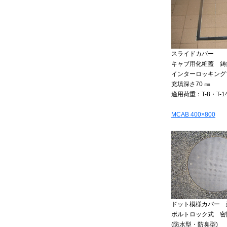
スライドカバー
キャブ用化粧蓋 
インターロッキング
充填深さ70 ㎜
適用荷重：T-8・T-1
MCAB 400×800
ドット模様カバー 
ボルトロック式 密
(防水型・防臭型)