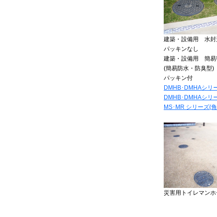
建築・設備用 水封形
パッキンなし
建築・設備用 簡易
(簡易防水・防臭型)
パッキン付
DMHB･DMHAシリ
DMHB･DMHAシリ
MS･MR シリーズ(角
災害用トイレマンホ