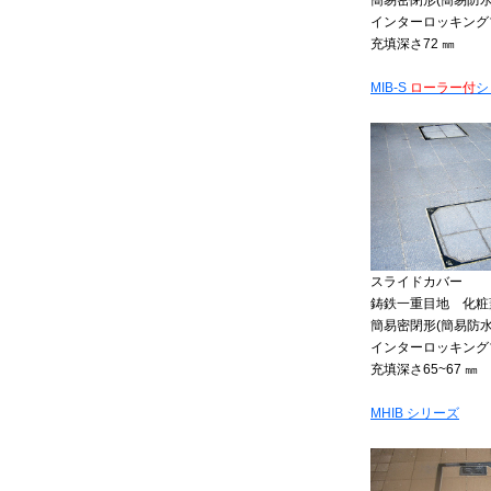
簡易密閉形(簡易防水
インターロッキング
充填深さ72 ㎜
MIB-S
ローラー付
シ
スライドカバー
鋳鉄一重目地 化粧
簡易密閉形(簡易防水
インターロッキング
充填深さ65~67 ㎜
MHIB シリーズ