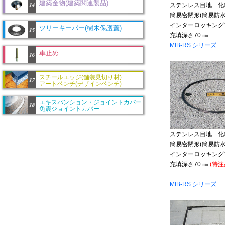
建築金物(建築関連製品)
ステンレス目地 
簡易密閉形(簡易防水
インターロッキング
ツリーキーパー(樹木保護蓋)
充填深さ70 ㎜
MIB-RS シリーズ
車止め
スチールエッジ(舗装見切り材)
アートベンチ(デザインベンチ)
エキスパンション・ジョイントカバー
免震ジョイントカバー
ステンレス目地 
簡易密閉形(簡易防水
インターロッキング
充填深さ70 ㎜
(特注
MIB-RS シリーズ