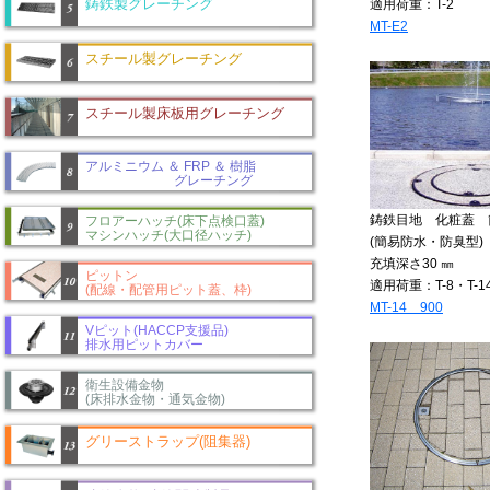
鋳鉄製グレーチング
適用荷重：T-2
MT-E2
スチール製グレーチング
スチール製床板用グレーチング
アルミニウム ＆ FRP ＆ 樹脂
グレーチング
鋳鉄目地 化粧蓋 
フロアーハッチ(床下点検口蓋)
マシンハッチ(大口径ハッチ)
(簡易防水・防臭型)
充填深さ30 ㎜
ピットン
適用荷重：T-8・T-1
(配線・配管用ピット蓋、枠)
MT-14 900
Vピット(HACCP支援品)
排水用ピットカバー
衛生設備金物
(床排水金物・通気金物)
グリーストラップ(阻集器)