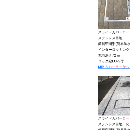
スライドカバー
ロー
ステンレス目地 
簡易密閉形(簡易防水
インターロッキング
充填深さ72 ㎜
ロック錠LO-S付
MIB-S
ローラー付
シ
スライドカバー
ロー
ステンレス目地 化