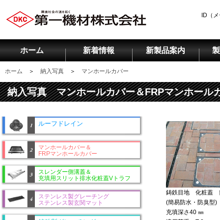
ID（
ホーム
新着情報
新製品案内
製
ホーム
＞
納入写真
＞
マンホールカバー
納入写真 マンホールカバー＆FRPマンホール
ルーフドレイン
マンホールカバー＆
FRPマンホールカバー
スレンダー側溝蓋＆
充填用スリット排水化粧蓋Vトラフ
鋳鉄目地 化粧蓋 
ステンレス製グレーチング
(簡易防水・防臭型)
ステンレス製玄関マット
充填深さ40 ㎜