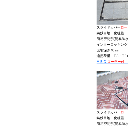
スライドカバー
ロー
鋳鉄目地 化粧蓋
簡易密閉形(簡易防水
インターロッキング
充填深さ70 ㎜
適用荷重：T-8・T-1
MIB-D
ローラー付
7
スライドカバー
ロー
鋳鉄目地 化粧蓋
簡易密閉形(簡易防水