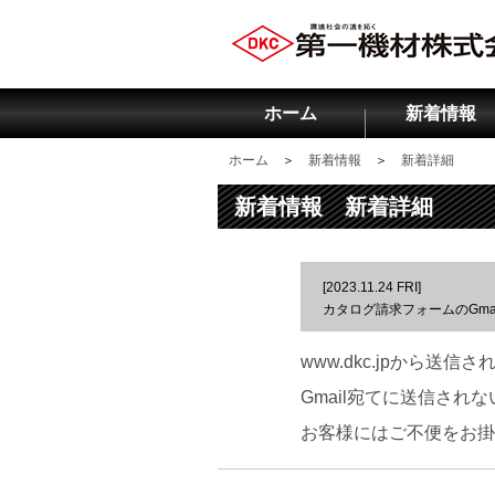
ホーム
新着情報
ホーム
＞
新着情報
＞
新着詳細
新着情報 新着詳細
[2023.11.24 FRI]
カタログ請求フォームのGma
www.dkc.jpから
Gmail宛てに送信さ
お客様にはご不便をお掛