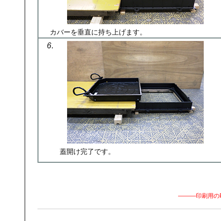
カバーを垂直に持ち上げます。
6
.
蓋開け完了です。
―――印刷用の