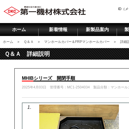
ID（
ホーム
新着情報
新製品案内
製
ホーム
＞
Ｑ＆Ａ
＞
マンホールカバー＆FRPマンホールカバー
＞
詳細
Ｑ＆Ａ 詳細説明
MHIBシリーズ 開閉手順
2025年4月03日 管理番号：MC1-2504034 製品分類：マンホー
1
.