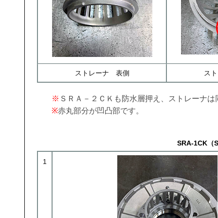
ストレーナ 表側
スト
※
ＳＲＡ－２ＣＫも防水層押え、ストレーナは
※
赤丸部分が凹凸部です。
SRA-1CK
1