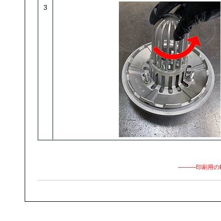
3
―――印刷用の