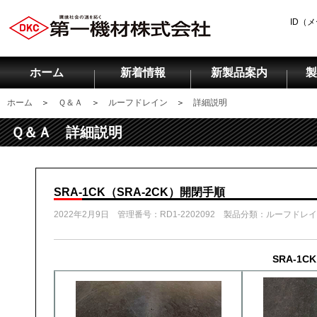
ID（
ホーム
新着情報
新製品案内
製
ホーム
＞
Ｑ＆Ａ
＞
ルーフドレイン
＞
詳細説明
Ｑ＆Ａ 詳細説明
SRA-1CK（SRA-2CK）開閉手順
2022年2月9日 管理番号：RD1-2202092 製品分類：ルーフドレ
SRA-1C