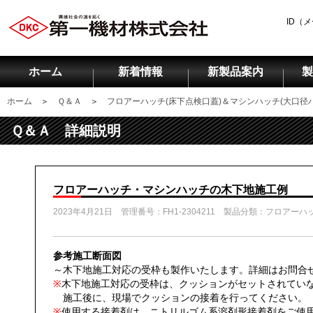
ID（
ホーム
新着情報
新製品案内
製
ホーム
＞
Ｑ＆Ａ
＞
フロアーハッチ(床下点検口蓋)＆マシンハッチ(大口径
Ｑ＆Ａ 詳細説明
フロアーハッチ・マシンハッチの木下地施工例
2023年4月21日 管理番号：FH1-2304211 製品分類：フロアー
参考施工断面図
～木下地施工対応の受枠も製作いたします。詳細はお問合せ
※
木下地施工対応の受枠は、クッションがセットされて
施工後に、現場でクッションの接着を行ってください
※
使用する接着剤は、ニトリルゴム系溶剤形接着剤をご使