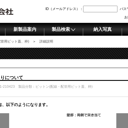
ID（メールアドレス）：
パス
お
新製品案内
製品検索
納入写真
配管用ピット蓋、枠)
＞
詳細説明
まりについて
C1-210423 製品分類：ピットン(配線・配管用ピット蓋、枠)
は、以下のようになります。