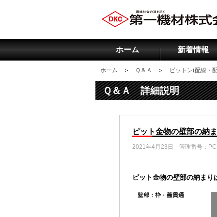
ホーム
新着情報
ホーム
＞
Ｑ＆Ａ
＞
ピットン(配線・
Ｑ＆Ａ 詳細説明
ピット金物の壁部の納
2021年4月23日 管理番号：P
ピット金物の壁部の納まり