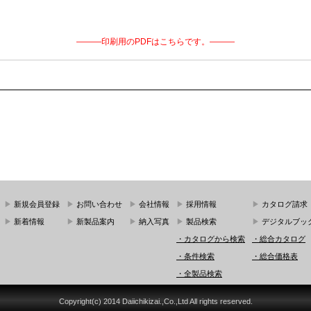
―――印刷用のPDFはこちらです。―――
▶
新規会員登録
▶
お問い合わせ
▶
会社情報
▶
採用情報
▶
カタログ請求
▶
新着情報
▶
新製品案内
▶
納入写真
▶
製品検索
▶
デジタルブッ
・カタログから検索
・総合カタログ
・条件検索
・総合価格表
・全製品検索
Copyright(c) 2014 Daiichikizai.,Co.,Ltd All rights reserved.