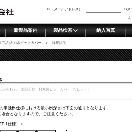
ID（メールアドレス）：
パス
お
新製品案内
製品検索
納入写真
P対応品)＆排水ピットカバー
＞
詳細説明
さ
DC1-201226 製品分類：排水用ピットカバー（Vピット）
Sの単独桝仕様における最小桝深さは下図の通りとなります。
の場合となりますので、ご注意ください。
JT-1仕様）＞