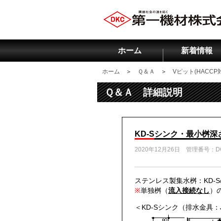
ホーム
新着情報
ホーム
＞
Ｑ＆Ａ
＞
Vピット(HACC
Ｑ＆Ａ 詳細説明
KD-Sシンク・最小桝深
2020年12月26日 管理番号：
ステンレス製集水桝：KD-
※
単独桝（
流入接続なし
）
＜KD-Sシンク（排水金具：